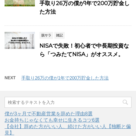
手取り26万の僕が1年で200万貯金し
た方法
脱サラ
雑記
NISAで失敗！初心者で中長期投資な
ら「つみたてNISA」がオススメ。
NEXT
手取り26万の僕が1年で200万貯金した方法
僕が3ヶ月で不動産営業を辞めた理由8選
お金持ちじゃなくても幸せに生きるコツ6選
【会社】辞めた方がいい人、続けた方がいい人【独断と偏
見】