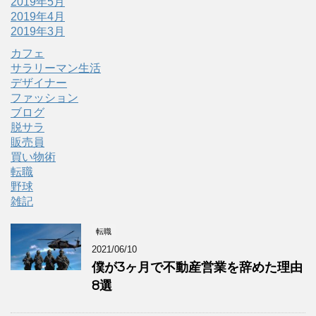
2019年5月
2019年4月
2019年3月
カフェ
サラリーマン生活
デザイナー
ファッション
ブログ
脱サラ
販売員
買い物術
転職
野球
雑記
転職
2021/06/10
僕が3ヶ月で不動産営業を辞めた理由
8選