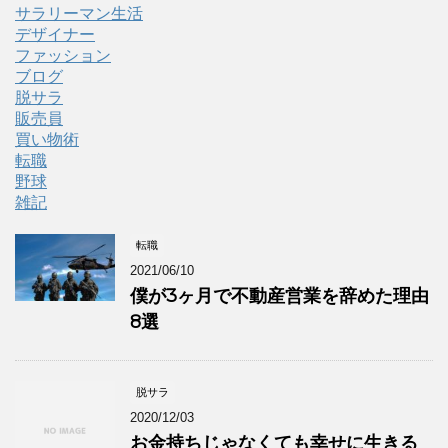
サラリーマン生活
デザイナー
ファッション
ブログ
脱サラ
販売員
買い物術
転職
野球
雑記
転職
2021/06/10
僕が3ヶ月で不動産営業を辞めた理由
8選
脱サラ
2020/12/03
お金持ちじゃなくても幸せに生きる