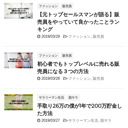
ファッション
販売員
【元トップセールスマンが語る】販
売員をやっていて良かったことラン
キング
2019/03/29
-
ファッション
,
販売員
ファッション
販売員
初心者でもトップレベルに売れる販
売員になる３つの方法
2019/03/28
-
ファッション
,
販売員
サラリーマン生活
脱サラ
手取り26万の僕が1年で200万貯金し
た方法
2019/03/27
-
サラリーマン生活
,
脱サラ