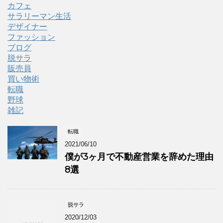
カフェ
サラリーマン生活
デザイナー
ファッション
ブログ
脱サラ
販売員
買い物術
転職
野球
雑記
転職
2021/06/10
僕が3ヶ月で不動産営業を辞めた理由
8選
脱サラ
2020/12/03