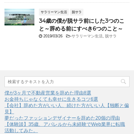
サラリーマン生活
脱サラ
34歳の僕が脱サラ前にした3つのこ
と～辞める前にすべき6つのこと～
2019/03/26
-
サラリーマン生活
,
脱サラ
僕が3ヶ月で不動産営業を辞めた理由8選
お金持ちじゃなくても幸せに生きるコツ6選
【会社】辞めた方がいい人、続けた方がいい人【独断と偏
見】
夢だったファッションデザイナーを辞めた20個の理由
【体験談】35歳、アパレルから未経験でWeb業界に転職
活動してみた。