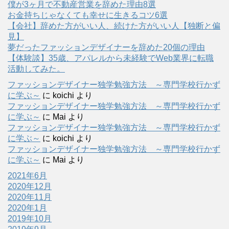
僕が3ヶ月で不動産営業を辞めた理由8選
お金持ちじゃなくても幸せに生きるコツ6選
【会社】辞めた方がいい人、続けた方がいい人【独断と偏
見】
夢だったファッションデザイナーを辞めた20個の理由
【体験談】35歳、アパレルから未経験でWeb業界に転職
活動してみた。
ファッションデザイナー独学勉強方法 ～専門学校行かず
に学ぶ～
に
koichi
より
ファッションデザイナー独学勉強方法 ～専門学校行かず
に学ぶ～
に
Mai
より
ファッションデザイナー独学勉強方法 ～専門学校行かず
に学ぶ～
に
koichi
より
ファッションデザイナー独学勉強方法 ～専門学校行かず
に学ぶ～
に
Mai
より
2021年6月
2020年12月
2020年11月
2020年1月
2019年10月