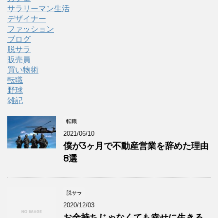
サラリーマン生活
デザイナー
ファッション
ブログ
脱サラ
販売員
買い物術
転職
野球
雑記
転職
2021/06/10
僕が3ヶ月で不動産営業を辞めた理由
8選
脱サラ
2020/12/03
お金持ちじゃなくても幸せに生きる