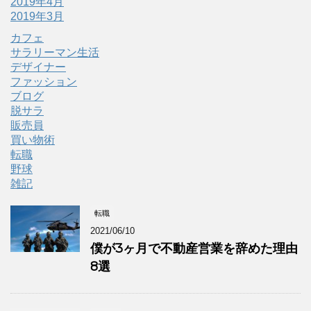
2019年4月
2019年3月
カフェ
サラリーマン生活
デザイナー
ファッション
ブログ
脱サラ
販売員
買い物術
転職
野球
雑記
転職
2021/06/10
僕が3ヶ月で不動産営業を辞めた理由
8選