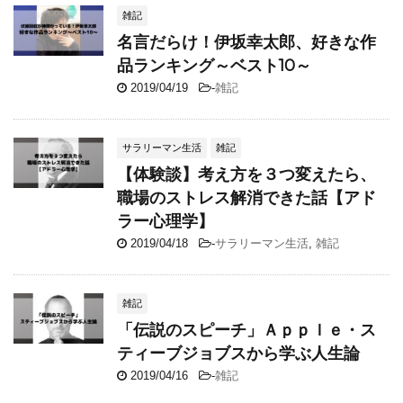
雑記
名言だらけ！伊坂幸太郎、好きな作
品ランキング～ベスト10～
2019/04/19
-
雑記
サラリーマン生活
雑記
【体験談】考え方を３つ変えたら、
職場のストレス解消できた話【アド
ラー心理学】
2019/04/18
-
サラリーマン生活
,
雑記
雑記
「伝説のスピーチ」Ａｐｐｌｅ・ス
ティーブジョブスから学ぶ人生論
2019/04/16
-
雑記