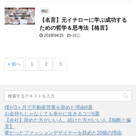
雑記
【名言】元イチローに学ぶ成功する
ための哲学＆思考法【格言】
2019/04/15
-
雑記
« 前へ
1
2
3
僕が3ヶ月で不動産営業を辞めた理由8選
お金持ちじゃなくても幸せに生きるコツ6選
【会社】辞めた方がいい人、続けた方がいい人【独断と偏
見】
夢だったファッションデザイナーを辞めた20個の理由