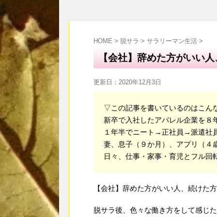
HOME
>
脱サラ
>
サラリーマン生活
>
【会社】辞めた方がいい人
更新日：
2020年12月3日
▽この記事を書いているのはこん
新卒で入社したアパレル企業を８
１年半でニート→正社員→派遣社
妻、息子（９か月）、アプリ（４
日々、仕事・家事・育児とフル回
【会社】辞めた方がいい人、続けた方
脱サラ後、色々な働き方をして感じた