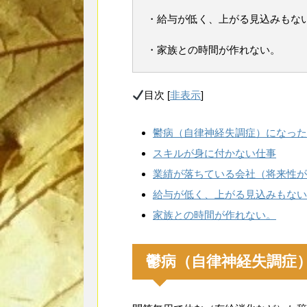
・給与が低く、上がる見込みもな
・家族との時間が作れない。
目次
[
非表示
]
鬱病（自律神経失調症）になった
スキルが身に付かない仕事
業績が落ちている会社（将来性が
給与が低く、上がる見込みもない
家族との時間が作れない。
鬱病（自律神経失調症