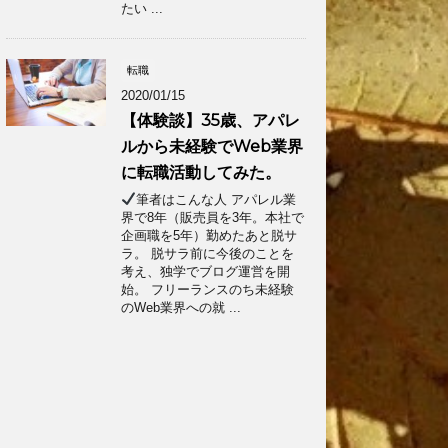
たい ...
転職
2020/01/15
【体験談】35歳、アパレ
ルから未経験でWeb業界
に転職活動してみた。
筆者はこんな人 アパレル業
界で8年（販売員を3年。本社で
企画職を5年）勤めたあと脱サ
ラ。 脱サラ前に今後のことを
考え、独学でブログ運営を開
始。 フリーランスのち未経験
のWeb業界への就 ...