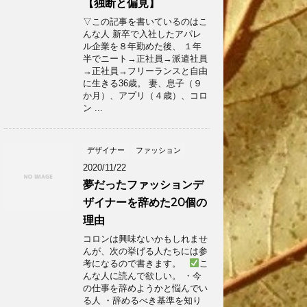
【独断と偏見】
▽この記事を書いているのはこ
んな人 新卒で入社したアパレ
ル企業を８年勤めた後、 １年
半でニート→正社員→派遣社員
→正社員→フリーランスと自由
に生きる36歳。 妻、息子（９
か月）、アプリ（４歳）、コロ
ン ...
デザイナー
ファッション
2020/11/22
夢だったファッションデ
ザイナーを辞めた20個の
理由
コロンは興味ないかもしれませ
んが、次の挙げる人たちには参
考になるので書きます。
こ
んな人に読んで欲しい。 ・今
の仕事を辞めようかと悩んでい
る人 ・辞めるべき基準を知り