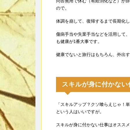
問答無用で休む（有給消化など）か辞
ので。
体調を崩して、復帰するまで長期化し
傷病手当や失業手当などを活用して、
も健康が1番大事です。
健康でないと旅行はもちろん、外出す
スキルが身に付かない
「スキルアップ？クソ喰らえじゃ！単
という人はいいですが。
スキルが身に付かない仕事はオススメ