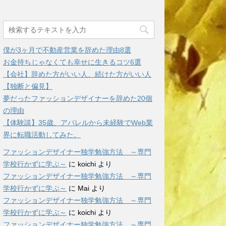
僕が3ヶ月で不動産営業を辞めた理由8選
お金持ちじゃなくても幸せに生きるコツ6選
【会社】辞めた方がいい人、続けた方がいい人
【独断と偏見】
夢だったファッションデザイナーを辞めた20個
の理由
【体験談】35歳、アパレルから未経験でWeb業
界に転職活動してみた。
ファッションデザイナー独学勉強方法 ～専門
学校行かずに学ぶ～
に
koichi
より
ファッションデザイナー独学勉強方法 ～専門
学校行かずに学ぶ～
に
Mai
より
ファッションデザイナー独学勉強方法 ～専門
学校行かずに学ぶ～
に
koichi
より
ファッションデザイナー独学勉強方法 ～専門