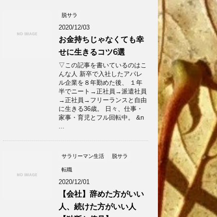
脱サラ
2020/12/03
お金持ちじゃなくても幸
せに生きるコツ6選
▽この記事を書いているのはこ
んな人 新卒で入社したアパレ
ル企業を８年勤めた後、 １年
半でニート→正社員→派遣社員
→正社員→フリーランスと自由
に生きる36歳。 日々、仕事・
家事・育児とフル回転中。 &n
...
サラリーマン生活
脱サラ
転職
2020/12/01
【会社】辞めた方がいい
人、続けた方がいい人