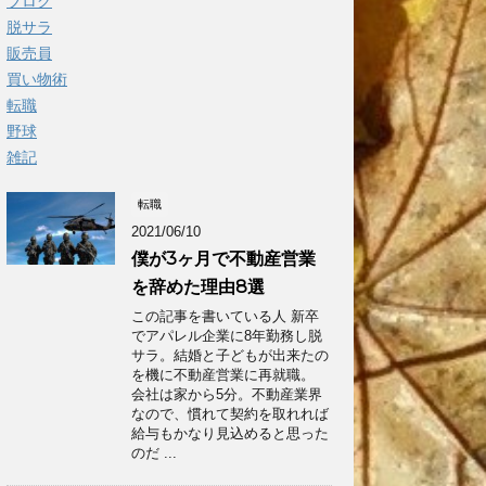
ブログ
脱サラ
販売員
買い物術
転職
野球
雑記
転職
2021/06/10
僕が3ヶ月で不動産営業
を辞めた理由8選
この記事を書いている人 新卒
でアパレル企業に8年勤務し脱
サラ。結婚と子どもが出来たの
を機に不動産営業に再就職。
会社は家から5分。不動産業界
なので、慣れて契約を取れれば
給与もかなり見込めると思った
のだ ...