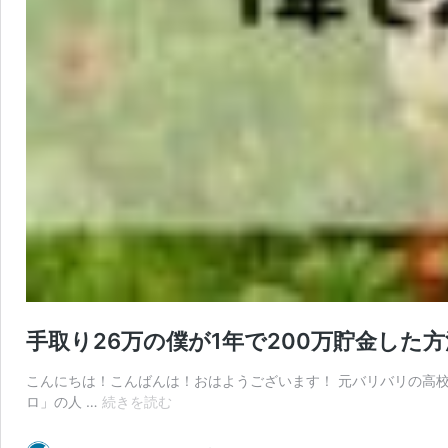
手取り26万の僕が1年で200万貯金した方
こんにちは！こんばんは！おはようございます！ 元バリバリの高校
手
ロ」の人 …
続きを読む
取
り